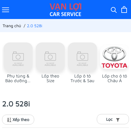
Trang chủ
2.0 528i
Phụ tùng &
Lốp theo
Lốp ô tô
Lốp cho ô tô
Bảo dưỡng ô
Size
Trước & Sau
Châu Á
tô
2.0 528i
Lọc
Xếp theo