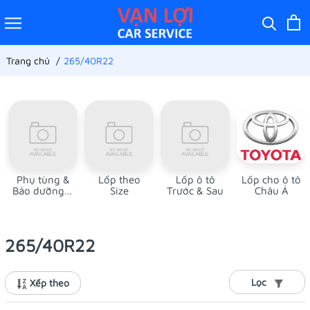
Trang chủ
265/40R22
Phụ tùng &
Lốp theo
Lốp ô tô
Lốp cho ô tô
Bảo dưỡng ô
Size
Trước & Sau
Châu Á
tô
265/40R22
Lọc
Xếp theo