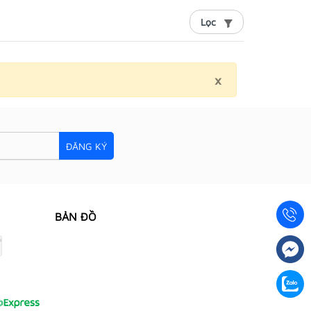
Lọc
×
Close
ĐĂNG KÝ
BẢN ĐỒ