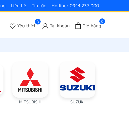
àng
Liên hệ
Tin tức
Hotline: 0944.237.000
0
0
Yêu thích
Tài khoản
Giỏ hàng
MITSUBISHI
SUZUKI
VINFA