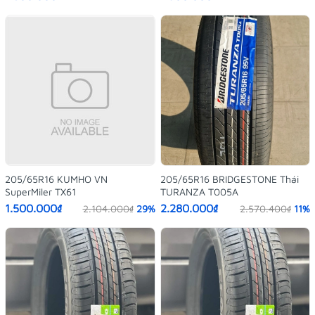
205/65R16 KUMHO VN
205/65R16 BRIDGESTONE Thái
SuperMiler TX61
TURANZA T005A
1.500.000₫
2.280.000₫
2.104.000₫
29%
2.570.400₫
11%