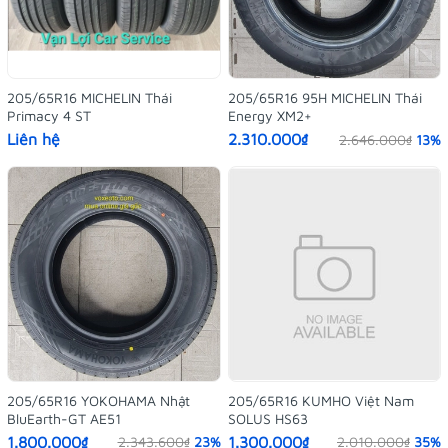
205/65R16 MICHELIN Thái
205/65R16 95H MICHELIN Thái
Primacy 4 ST
Energy XM2+
Liên hệ
2.310.000₫
2.646.000₫
13%
205/65R16 YOKOHAMA Nhật
205/65R16 KUMHO Việt Nam
BluEarth-GT AE51
SOLUS HS63
1.800.000₫
1.300.000₫
2.343.600₫
23%
2.010.000₫
35%