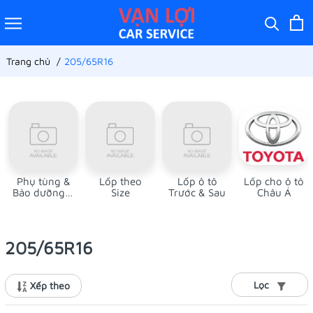
Trang chủ
205/65R16
Phụ tùng &
Lốp theo
Lốp ô tô
Lốp cho ô tô
Bảo dưỡng ô
Size
Trước & Sau
Châu Á
tô
205/65R16
Lọc
Xếp theo