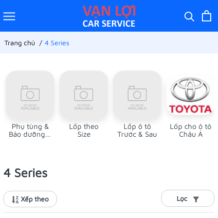
Trang chủ
4 Series
Phụ tùng &
Lốp theo
Lốp ô tô
Lốp cho ô tô
Bảo dưỡng ô
Size
Trước & Sau
Châu Á
tô
4 Series
Lọc
Xếp theo