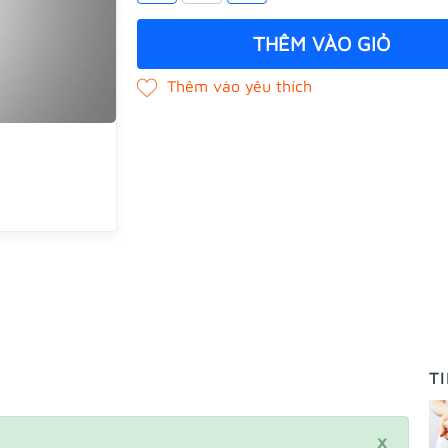
THÊM VÀO GIỎ
T
×