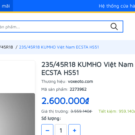
 mãi
Hệ thống cửa h
/45R18
235/45R18 KUMHO Việt Nam ECSTA HS51
235/45R18 KUMHO Việt Nam
ECSTA HS51
Thương hiệu:
voxeoto.com
Mã sản phẩm:
2273962
2.600.000₫
Giá thị trường:
3.559.140₫
Tiết kiệm:
959.140
Số lượng:
–
+