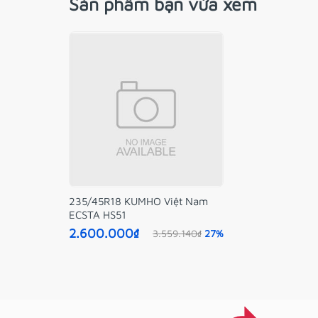
Sản phẩm bạn vừa xem
235/45R18 KUMHO Việt Nam
ECSTA HS51
2.600.000₫
3.559.140₫
27%