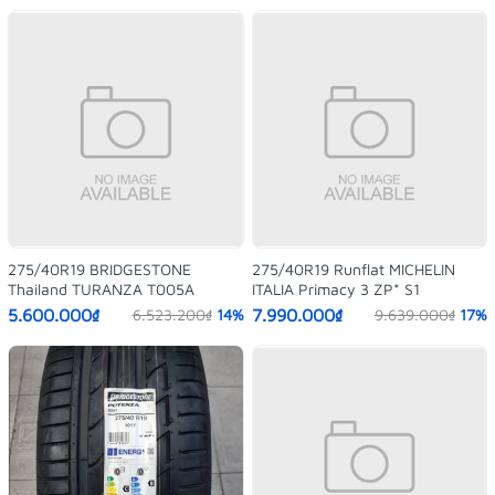
275/40R19 BRIDGESTONE
275/40R19 Runflat MICHELIN
Thailand TURANZA T005A
ITALIA Primacy 3 ZP* S1
5.600.000₫
7.990.000₫
6.523.200₫
14%
9.639.000₫
17%