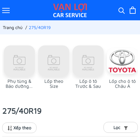
Trang chủ
275/40R19
Phụ tùng &
Lốp theo
Lốp ô tô
Lốp cho ô tô
Bảo dưỡng ô
Size
Trước & Sau
Châu Á
tô
275/40R19
Lọc
Xếp theo