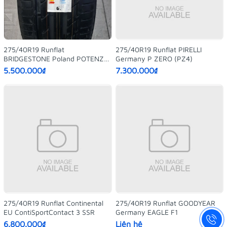
275/40R19 Runflat
275/40R19 Runflat PIRELLI
BRIDGESTONE Poland POTENZA
Germany P ZERO (PZ4)
S001
5.500.000₫
7.300.000₫
275/40R19 Runflat Continental
275/40R19 Runflat GOODYEAR
EU ContiSportContact 3 SSR
Germany EAGLE F1
6.800.000₫
Liên hệ