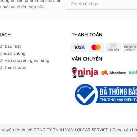
hông tin sản phẩm mới nhất, tin
 mãi và nhiều hơn nữa.
SÁCH
THANH TOÁN
ch bảo mật
 khoản chung
VẬN CHUYỂN
ch vận chuyển, giao hàng
ch thanh toán
 quyền thuộc về CÔNG TY TNHH VẠN LỢI CAR SERVICE
|
Cung cấp bở