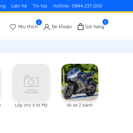
àng
Liên hệ
Tin tức
Hotline: 0944.237.000
0
0
Yêu thích
Tài khoản
Giỏ hàng
u
Lốp cho ô tô Mỹ
Vỏ xe 2 bánh
Hãng Lốp
dụn