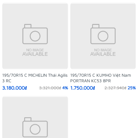
195/70R15 C MICHELIN Thái Agilis
195/70R15 C KUMHO Việt Nam
3 RC
PORTRAN KC53 8PR
3.180.000₫
1.750.000₫
3.321.000₫
4%
2.327.940₫
25%