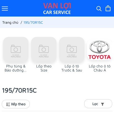
Trang chủ
195/70R15C
Phụ tùng &
Lốp theo
Lốp ô tô
Lốp cho ô tô
Bảo dưỡng ô
Size
Trước & Sau
Châu Á
tô
195/70R15C
Lọc
Xếp theo