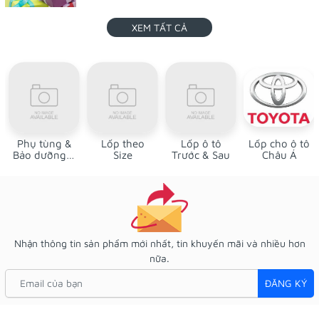
XEM TẤT CẢ
Phụ tùng &
Lốp theo
Lốp ô tô
Lốp cho ô tô
Bảo dưỡng ô
Size
Trước & Sau
Châu Á
tô
Nhận thông tin sản phẩm mới nhất, tin khuyến mãi và nhiều hơn
nữa.
ĐĂNG KÝ