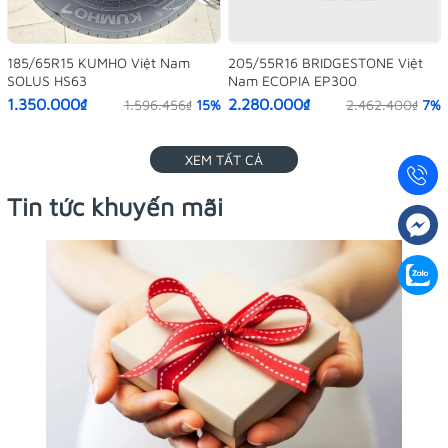
185/65R15 KUMHO Việt Nam
205/55R16 BRIDGESTONE Việt
SOLUS HS63
Nam ECOPIA EP300
1.350.000₫
2.280.000₫
1.596.456₫
15%
2.462.400₫
7%
XEM TẤT CẢ
Tin tức khuyến mãi