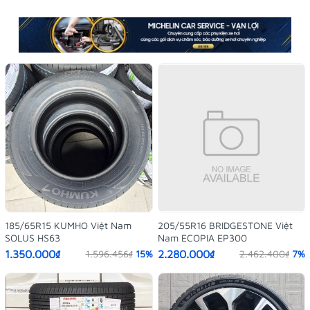
185/65R15 KUMHO Việt Nam
205/55R16 BRIDGESTONE Việt
SOLUS HS63
Nam ECOPIA EP300
1.350.000₫
2.280.000₫
1.596.456₫
15%
2.462.400₫
7%