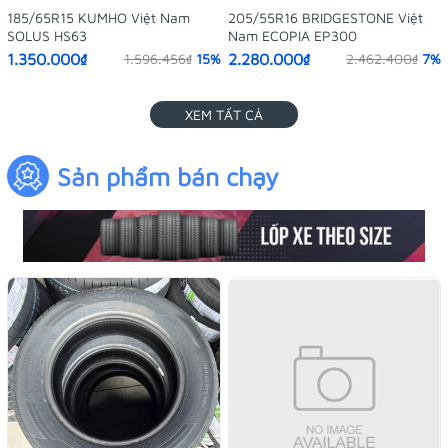
185/65R15 KUMHO Việt Nam
205/55R16 BRIDGESTONE Việt
SOLUS HS63
Nam ECOPIA EP300
1.350.000₫
2.280.000₫
1.596.456₫
15%
2.462.400₫
7%
XEM TẤT CẢ
Sản phẩm bán chạy