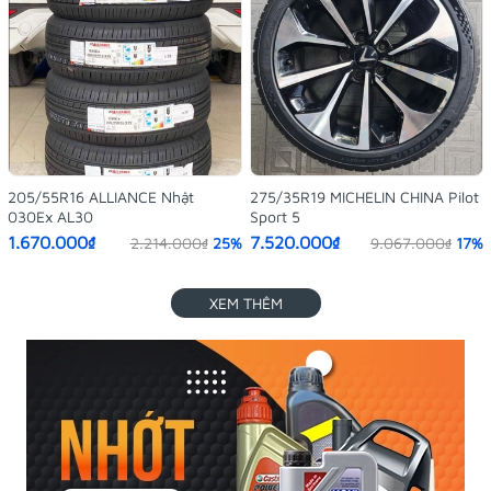
205/55R16 ALLIANCE Nhật
275/35R19 MICHELIN CHINA Pilot
030Ex AL30
Sport 5
1.670.000₫
7.520.000₫
2.214.000₫
25%
9.067.000₫
17%
XEM THÊM