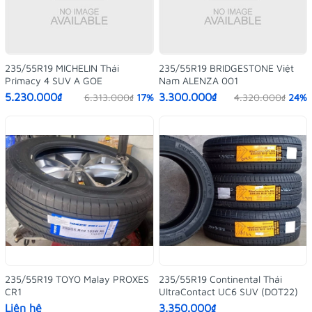
235/55R19 MICHELIN Thái
235/55R19 BRIDGESTONE Việt
Primacy 4 SUV A GOE
Nam ALENZA 001
5.230.000₫
3.300.000₫
6.313.000₫
17%
4.320.000₫
24%
235/55R19 TOYO Malay PROXES
235/55R19 Continental Thái
CR1
UltraContact UC6 SUV (DOT22)
Liên hệ
3.350.000₫