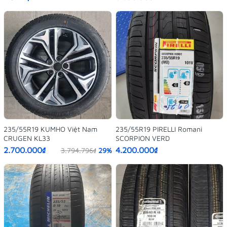
235/55R19 KUMHO Việt Nam
235/55R19 PIRELLI Romani
CRUGEN KL33
SCORPION VERD
2.700.000₫
4.200.000₫
3.794.796₫
29%