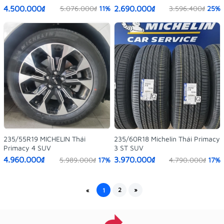
4.500.000₫
2.690.000₫
5.076.000₫
11%
3.596.400₫
25%
235/55R19 MICHELIN Thái
235/60R18 Michelin Thái Primacy
Primacy 4 SUV
3 ST SUV
4.960.000₫
3.970.000₫
5.989.000₫
17%
4.790.000₫
17%
2
»
«
1