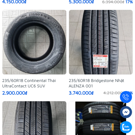
4.150.000₫
5.300.000₫
6.394.000₫
17%
235/60R18 Continental Thái
235/60R18 Bridgestone Nhật
UltraContact UC6 SUV
ALENZA 001
2.900.000₫
3.740.000₫
4.212.000₫
11%