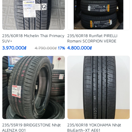
235/60R18 Michelin Thái Primacy
235/60R18 Runflat PIRELLI
SUV+
Romani SCORPION VERDE
3.970.000₫
4.800.000₫
4.790.000₫
17%
235/55R19 BRIDGESTONE Nhật
235/60R18 YOKOHAMA Nhật
ALENZA 001
BluEarth-XT AE61