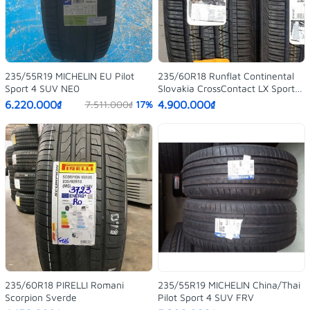
235/55R19 MICHELIN EU Pilot
235/60R18 Runflat Continental
Sport 4 SUV NE0
Slovakia CrossContact LX Sport
SSR
6.220.000₫
4.900.000₫
7.511.000₫
17%
235/60R18 PIRELLI Romani
235/55R19 MICHELIN China/Thai
Scorpion Sverde
Pilot Sport 4 SUV FRV