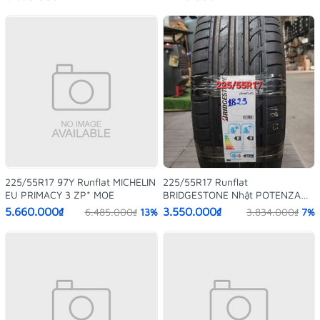
225/55R17 97Y Runflat MICHELIN
225/55R17 Runflat
EU PRIMACY 3 ZP* MOE
BRIDGESTONE Nhật POTENZA
S001
5.660.000₫
3.550.000₫
6.485.000₫
13%
3.834.000₫
7%