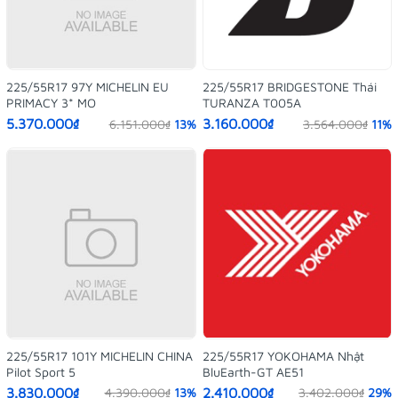
225/55R17 97Y MICHELIN EU
225/55R17 BRIDGESTONE Thái
PRIMACY 3* MO
TURANZA T005A
5.370.000₫
3.160.000₫
6.151.000₫
13%
3.564.000₫
11%
225/55R17 101Y MICHELIN CHINA
225/55R17 YOKOHAMA Nhật
Pilot Sport 5
BluEarth-GT AE51
3.830.000₫
2.410.000₫
4.390.000₫
13%
3.402.000₫
29%