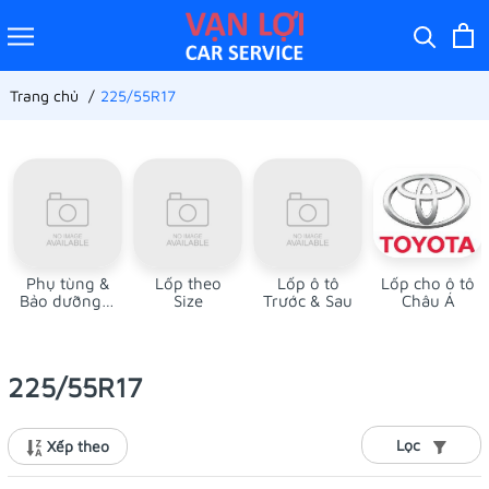
Trang chủ
225/55R17
Phụ tùng &
Lốp theo
Lốp ô tô
Lốp cho ô tô
Bảo dưỡng ô
Size
Trước & Sau
Châu Á
tô
225/55R17
Lọc
Xếp theo