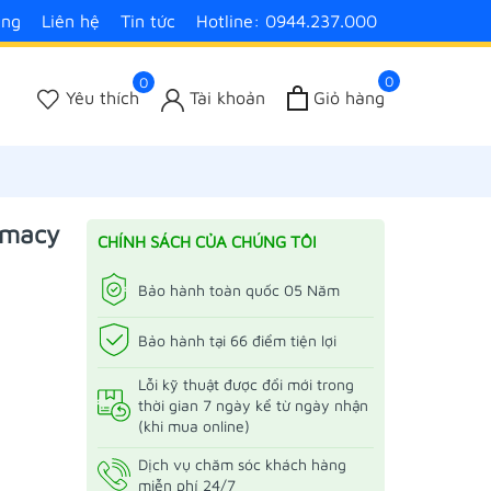
àng
Liên hệ
Tin tức
Hotline: 0944.237.000
0
0
Yêu thích
Tài khoản
Giỏ hàng
imacy
CHÍNH SÁCH CỦA CHÚNG TÔI
Bảo hành toàn quốc 05 Năm
Bảo hành tại 66 điểm tiện lợi
Lỗi kỹ thuật được đổi mới trong
thời gian 7 ngày kể từ ngày nhận
(khi mua online)
Dịch vụ chăm sóc khách hàng
miễn phí 24/7