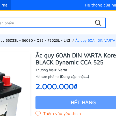
 mãi
Hệ thống cửa h
quy 55D23L - 56030 - Q85 - 75D23L - LN2
Ắc quy 60Ah DIN VARTA
Ắc quy 60Ah DIN VARTA Kor
BLACK Dynamic CCA 525
Thương hiệu:
Varta
Mã sản phẩm:
(Đang cập nhật...)
2.000.000₫
HẾT HÀNG