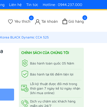
àng
Liên hệ
Tin tức
Hotline: 0944.237.000
0
0
Yêu thích
Tài khoản
Giỏ hàng
 Korea BLACK Dynamic CCA 525
ea
CHÍNH SÁCH CỦA CHÚNG TÔI
Bảo hành toàn quốc 05 Năm
Bảo hành tại 66 điểm tiện lợi
Lỗi kỹ thuật được đổi mới trong
thời gian 7 ngày kể từ ngày nhận
(khi mua online)
Dịch vụ chăm sóc khách hàng
miễn phí 24/7