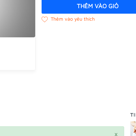
THÊM VÀO GIỎ
T
×