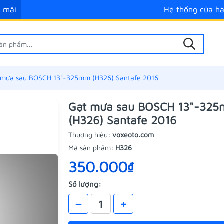
 mãi
Hệ thống cửa h
 mưa sau BOSCH 13"-325mm (H326) Santafe 2016
Gạt mưa sau BOSCH 13"-32
(H326) Santafe 2016
Thương hiệu:
voxeoto.com
Mã sản phẩm:
H326
350.000₫
Số lượng:
–
+