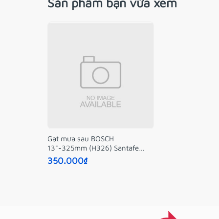
Sản phẩm bạn vừa xem
Gạt mưa sau BOSCH
13"-325mm (H326) Santafe
2016
350.000₫