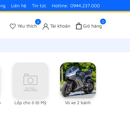
àng
Liên hệ
Tin tức
Hotline: 0944.237.000
0
0
Yêu thích
Tài khoản
Giỏ hàng
u
Lốp cho ô tô Mỹ
Vỏ xe 2 bánh
Hãng Lốp
dụn