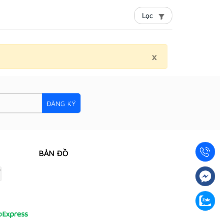
Lọc
×
Close
ĐĂNG KÝ
BẢN ĐỒ