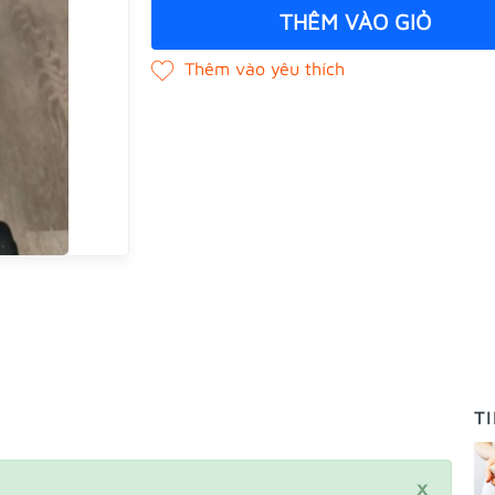
THÊM VÀO GIỎ
T
×