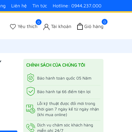
àng
Liên hệ
Tin tức
Hotline: 0944.237.000
0
0
Yêu thích
Tài khoản
Giỏ hàng
Y
CHÍNH SÁCH CỦA CHÚNG TÔI
Bảo hành toàn quốc 05 Năm
Bảo hành tại 66 điểm tiện lợi
Lỗi kỹ thuật được đổi mới trong
thời gian 7 ngày kể từ ngày nhận
(khi mua online)
Dịch vụ chăm sóc khách hàng
miễn phí 24/7