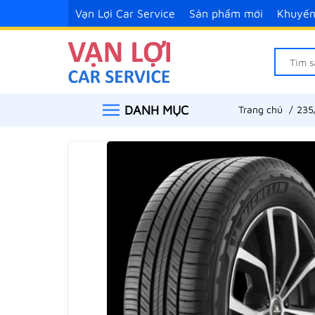
Vạn Lợi Car Service
Sản phẩm mới
Khuyến
DANH MỤC
Trang chủ
235