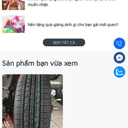
muốn nhận
Nên tặng quà giáng sinh gì cho bạn gái mới quen?
XEM TẤT CẢ
Sản phẩm bạn vừa xem