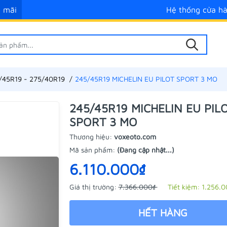
 mãi
Hệ thống cửa h
/45R19 - 275/40R19
245/45R19 MICHELIN EU PILOT SPORT 3 MO
245/45R19 MICHELIN EU PIL
SPORT 3 MO
Thương hiệu:
voxeoto.com
Mã sản phẩm:
(Đang cập nhật...)
6.110.000₫
Giá thị trường:
7.366.000₫
Tiết kiệm:
1.256.0
HẾT HÀNG