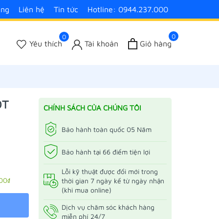
àng
Liên hệ
Tin tức
Hotline: 0944.237.000
0
0
Yêu thích
Tài khoản
Giỏ hàng
OT
CHÍNH SÁCH CỦA CHÚNG TÔI
Bảo hành toàn quốc 05 Năm
Bảo hành tại 66 điểm tiện lợi
Lỗi kỹ thuật được đổi mới trong
00₫
thời gian 7 ngày kể từ ngày nhận
(khi mua online)
Dịch vụ chăm sóc khách hàng
miễn phí 24/7