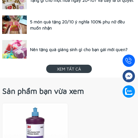
Tặng gì cho một nửa ngày 20-10? Và đây là bí quyết
5 món quà tặng 20/10 ý nghĩa 100% phụ nữ đều
muốn nhận
Nên tặng quà giáng sinh gì cho bạn gái mới quen?
XEM TẤT CẢ
Sản phẩm bạn vừa xem