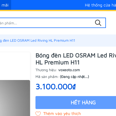
 mãi
Hệ thống cửa h
g đèn LED OSRAM Led Riving HL Premium H11
Bóng đèn LED OSRAM Led Ri
HL Premium H11
Thương hiệu:
voxeoto.com
Mã sản phẩm:
(Đang cập nhật...)
3.100.000₫
HẾT HÀNG