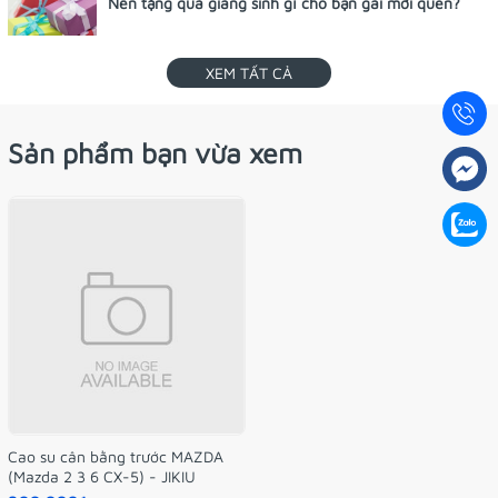
Nên tặng quà giáng sinh gì cho bạn gái mới quen?
XEM TẤT CẢ
Sản phẩm bạn vừa xem
Cao su cân bằng trước MAZDA
(Mazda 2 3 6 CX-5) - JIKIU