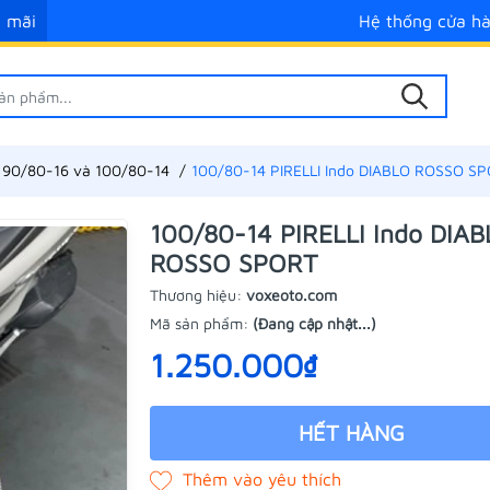
 mãi
Hệ thống cửa h
 90/80-16 và 100/80-14
100/80-14 PIRELLI Indo DIABLO ROSSO S
100/80-14 PIRELLI Indo DIA
ROSSO SPORT
Thương hiệu:
voxeoto.com
Mã sản phẩm:
(Đang cập nhật...)
1.250.000₫
HẾT HÀNG