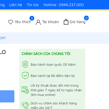
àng
Liên hệ
Tin tức
Hotline: 0944.237.000
0
0
Yêu thích
Tài khoản
Giỏ hàng
PORT
BLO
CHÍNH SÁCH CỦA CHÚNG TÔI
Bảo hành toàn quốc 05 Năm
Bảo hành tại 66 điểm tiện lợi
Lỗi kỹ thuật được đổi mới trong
thời gian 7 ngày kể từ ngày nhận
(khi mua online)
Dịch vụ chăm sóc khách hàng
miễn phí 24/7