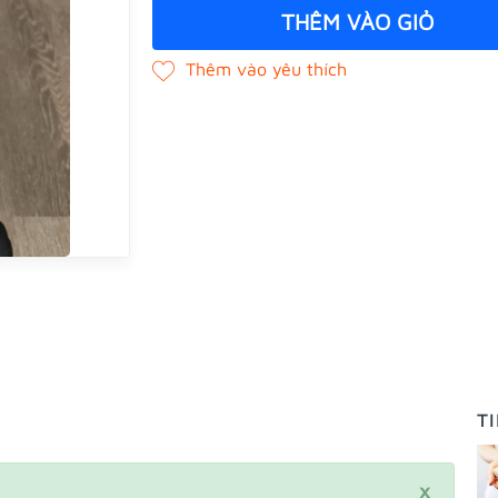
THÊM VÀO GIỎ
T
×