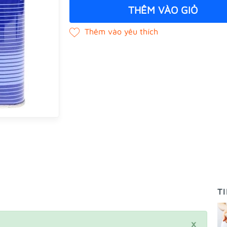
THÊM VÀO GIỎ
T
×