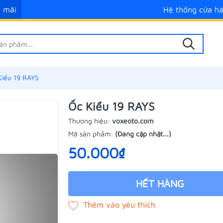
 mãi
Hệ thống cửa h
Kiểu 19 RAYS
Ốc Kiểu 19 RAYS
Thương hiệu:
voxeoto.com
Mã sản phẩm:
(Đang cập nhật...)
50.000₫
HẾT HÀNG