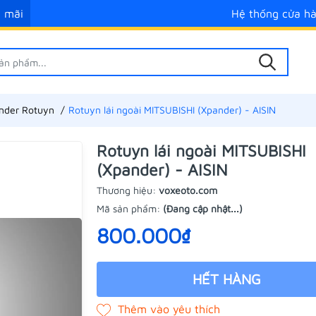
 mãi
Hệ thống cửa h
nder Rotuyn
Rotuyn lái ngoài MITSUBISHI (Xpander) - AISIN
Rotuyn lái ngoài MITSUBISHI
(Xpander) - AISIN
Thương hiệu:
voxeoto.com
Mã sản phẩm:
(Đang cập nhật...)
800.000₫
HẾT HÀNG