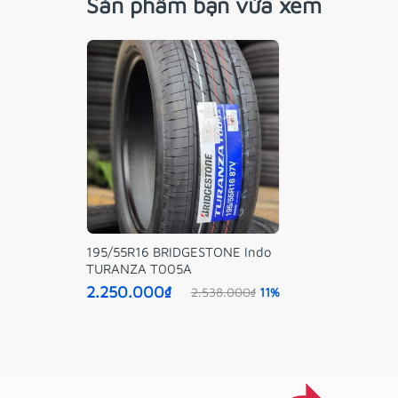
Sản phẩm bạn vừa xem
195/55R16 BRIDGESTONE Indo
TURANZA T005A
2.250.000₫
2.538.000₫
11%