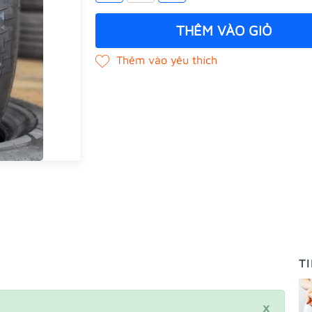
THÊM VÀO GIỎ
T
×