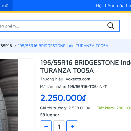
 mãi
Hệ thống cửa h
/55R16
195/55R16 BRIDGESTONE Indo TURANZA T005A
195/55R16 BRIDGESTONE Ind
TURANZA T005A
Thương hiệu:
voxeoto.com
Mã sản phẩm:
195/55R16-T05-IN-T
2.250.000₫
Giá thị trường:
2.538.000₫
Tiết kiệm:
288.00
Số lượng:
–
+