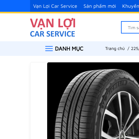
Vạn Lợi Car Service
Sản phẩm mới
Khuyến
DANH MỤC
Trang chủ
225