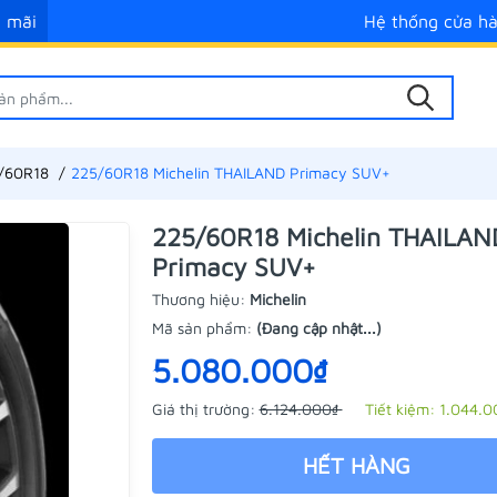
 mãi
Hệ thống cửa h
/60R18
225/60R18 Michelin THAILAND Primacy SUV+
225/60R18 Michelin THAILAN
Primacy SUV+
Thương hiệu:
Michelin
Mã sản phẩm:
(Đang cập nhật...)
5.080.000₫
Giá thị trường:
6.124.000₫
Tiết kiệm:
1.044.0
HẾT HÀNG