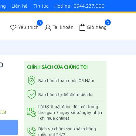
àng
Liên hệ
Tin tức
Hotline: 0944.237.000
0
0
Yêu thích
Tài khoản
Giỏ hàng
D
CHÍNH SÁCH CỦA CHÚNG TÔI
Bảo hành toàn quốc 05 Năm
Bảo hành tại 66 điểm tiện lợi
Lỗi kỹ thuật được đổi mới trong
00₫
thời gian 7 ngày kể từ ngày nhận
(khi mua online)
Dịch vụ chăm sóc khách hàng
miễn phí 24/7