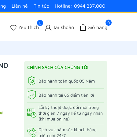
àng
Liên hệ
Tin tức
Hotline: 0944.237.000
0
0
Yêu thích
Tài khoản
Giỏ hàng
AND
CHÍNH SÁCH CỦA CHÚNG TÔI
Bảo hành toàn quốc 05 Năm
Bảo hành tại 66 điểm tiện lợi
Lỗi kỹ thuật được đổi mới trong
0₫
thời gian 7 ngày kể từ ngày nhận
(khi mua online)
Dịch vụ chăm sóc khách hàng
miễn phí 24/7