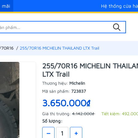
 mãi
Hệ thống cửa h
/70R16
255/70R16 MICHELIN THAILAND LTX Trail
255/70R16 MICHELIN THAIL
LTX Trail
Thương hiệu:
Michelin
Mã sản phẩm:
723837
3.650.000₫
Giá thị trường:
4.142.000₫
Tiết kiệm:
492.00
Số lượng:
–
+