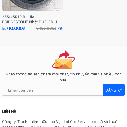
285/45R19 Runflat
BRIDGESTONE Nhật DUELER HP
Sport
5.710.000₫
6.156.000₫
7%
Nhận thông tin sản phẩm mới nhất, tin khuyến mãi và nhiều hơn
nữa.
ĐĂNG KÝ
LIÊN HỆ
Công ty Trách nhiệm hữu hạn Vạn Lợi Car Service có mã số thuế: