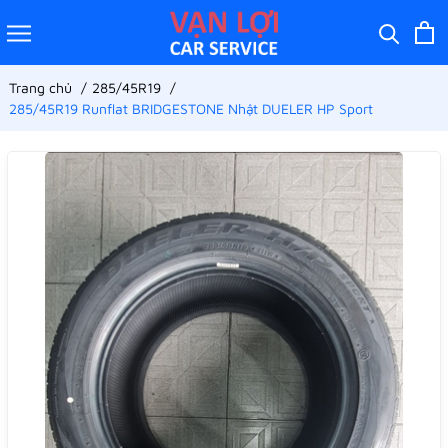
Trang chủ
285/45R19
285/45R19 Runflat BRIDGESTONE Nhật DUELER HP Sport