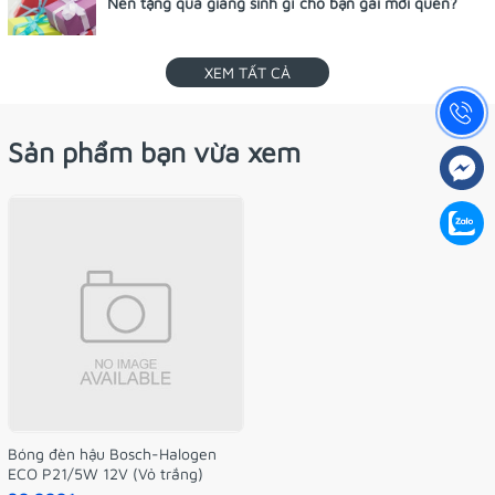
Nên tặng quà giáng sinh gì cho bạn gái mới quen?
XEM TẤT CẢ
Sản phẩm bạn vừa xem
Bóng đèn hậu Bosch-Halogen
ECO P21/5W 12V (Vỏ trắng)