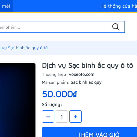
 mãi
Hệ thống cửa h
 vụ Sạc bình ắc quy ô tô
Dịch vụ Sạc bình ắc quy ô tô
Thương hiệu:
voxeoto.com
Mã sản phẩm:
Sac binh ac quy
50.000₫
Số lượng:
–
+
THÊM VÀO GIỎ