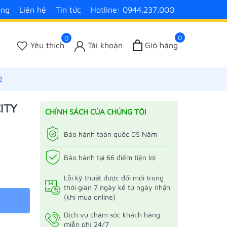
àng
Liên hệ
Tin tức
Hotline: 0944.237.000
0
0
Yêu thích
Tài khoản
Giỏ hàng
2
ITY
CHÍNH SÁCH CỦA CHÚNG TÔI
Bảo hành toàn quốc 05 Năm
Bảo hành tại 66 điểm tiện lợi
Lỗi kỹ thuật được đổi mới trong
thời gian 7 ngày kể từ ngày nhận
(khi mua online)
Dịch vụ chăm sóc khách hàng
miễn phí 24/7