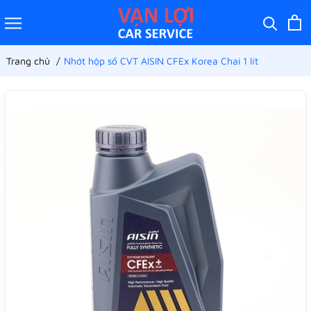
Trang chủ
Nhớt hộp số CVT AISIN CFEx Korea Chai 1 lít